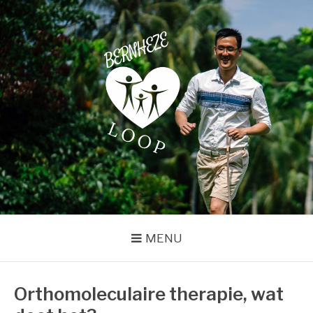
Naar
de
inhoud
springen
BERNHEZELOOP
Just another WordPress site
MENU
Orthomoleculaire therapie, wat