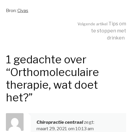
Bron:
Civas
Tips om
Volgende artikel
te stoppen met
Verder
drinken
lezen
1 gedachte over
“Orthomoleculaire
therapie, wat doet
het?”
Chiropractie centraal
zegt:
maart 29, 2021 om 10:13 am