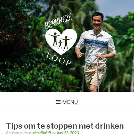
Naar
de
inhoud
springen
BERNHEZELOOP
Just another WordPress site
MENU
Tips om te stoppen met drinken
Geplaatst door
sfgsdfh6df
op
juni 22, 2020