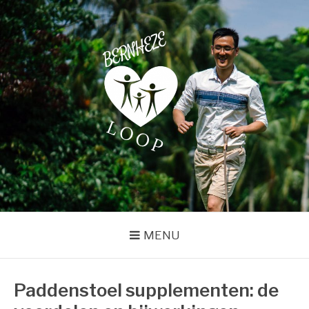
Naar
de
inhoud
springen
BERNHEZELOOP
Just another WordPress site
MENU
Paddenstoel supplementen: de