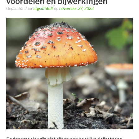
voordelen en bijwerkingen
Geplaatst door
sfgsdfh6df
op
november 27, 2023