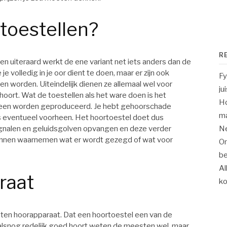
toestellen?
R
 en uiteraard werkt de ene variant net iets anders dan de
 je volledig in je oor dient te doen, maar er zijn ook
Fy
en worden. Uiteindelijk dienen ze allemaal wel voor
ju
 hoort. Wat de toestellen als het ware doen is het
Ho
heen worden geproduceerd. Je hebt gehoorschade
m
ls eventueel voorheen. Het hoortoestel doet dus
 signalen en geluidsgolven opvangen en deze verder
Ne
unnen waarnemen wat er wordt gezegd of wat voor
On
be
Al
raat
k
osten hoorapparaat. Dat een hoortoestel een van de
e alsnog redelijk goed hoort weten de meesten wel, maar