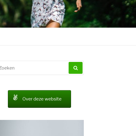
oeken
ar:
Over deze website