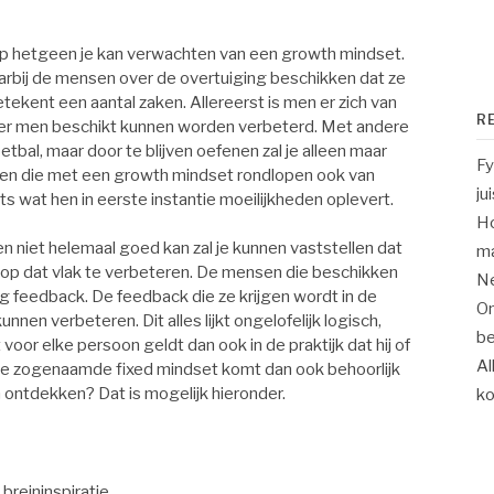
 op hetgeen je kan verwachten van een growth mindset.
aarbij de mensen over de overtuiging beschikken dat ze
betekent een aantal zaken. Allereerst is men er zich van
R
ver men beschikt kunnen worden verbeterd. Met andere
etbal, maar door te blijven oefenen zal je alleen maar
Fy
sen die met een growth mindset rondlopen ook van
ju
ts wat hen in eerste instantie moeilijkheden oplevert.
Ho
 niet helemaal goed kan zal je kunnen vaststellen dat
m
 op dat vlak te verbeteren. De mensen die beschikken
Ne
 feedback. De feedback die ze krijgen wordt in de
On
nnen verbeteren. Dit alles lijkt ongelofelijk logisch,
be
 voor elke persoon geldt dan ook in de praktijk dat hij of
Al
 de zogenaamde fixed mindset komt dan ook behoorlijk
n ontdekken? Dat is mogelijk hieronder.
k
breininspiratie
.