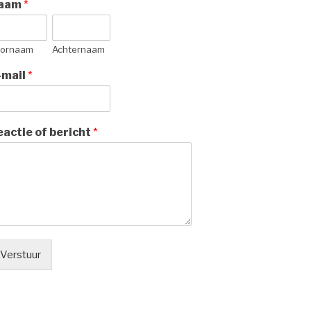
aam
*
ornaam
Achternaam
-mail
*
eactie of bericht
*
Verstuur