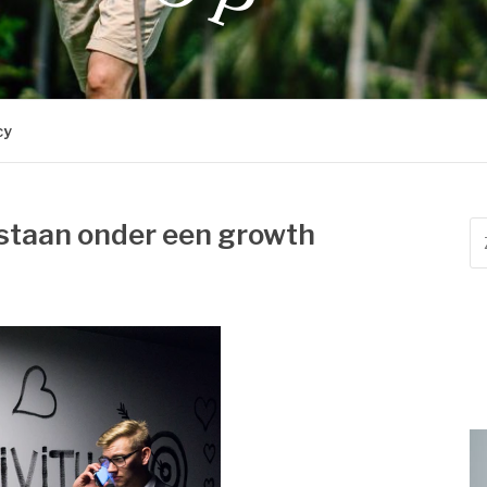
P
cy
rstaan onder een growth
Z
na