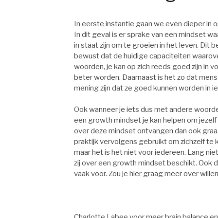
In eerste instantie gaan we even dieper in
In dit geval is er sprake van een mindset w
in staat zijn om te groeien in het leven. Dit 
bewust dat de huidige capaciteiten waaro
woorden, je kan op zich reeds goed zijn in vo
beter worden. Daarnaast is het zo dat men
mening zijn dat ze goed kunnen worden in ie
Ook wanneer je iets dus met andere woorden
een growth mindset je kan helpen om jezelf
over deze mindset ontvangen dan ook graag
praktijk vervolgens gebruikt om zichzelf te ku
maar het is het niet voor iedereen. Lang niet
zij over een growth mindset beschikt. Ook
vaak voor. Zou je hier graag meer over wille
Charlotte Labee voor meer brain balance en 