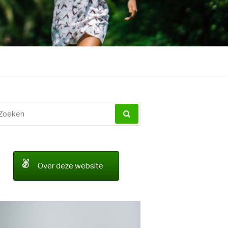
oeken
ar:
Over deze website