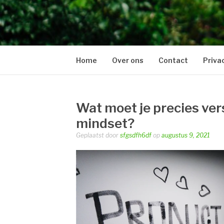
BERNHEZELOO
Just another WordPress site
Home
Over ons
Contact
Priva
Wat moet je precies ve
mindset?
Geplaatst door
sfgsdfh6df
op
augustus 9, 2021