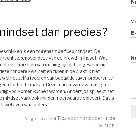
N
Vo
 mindset dan precies?
E
beschikken is een zogenaamde fixed mindset. De
R
 lijnrecht tegenover deze van de growth mindset. Wat
e dat deze mensen van mening zijn dat ze gewoon niet
eze mindere kwaliteit en zullen in de praktijk niet
t wel het zelf uitvoeren van bepaalde taken proberen te
 geen fouten te maken. Deze manier van leven zorgt er
udig voorkomen kunnen worden. Anderzijds spreekt het
jke mindset vaak ook minder meerwaarde oplevert. Dat is
ch wel even wat anders.
Tips voor hardlopen in de
Volgende artikel
winter