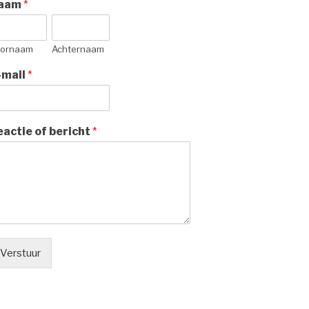
aam
*
ornaam
Achternaam
-mail
*
eactie of bericht
*
Verstuur