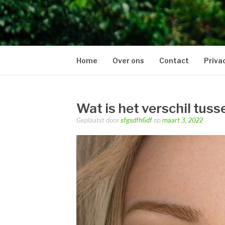
BERNHEZELOO
Just another WordPress site
Home
Over ons
Contact
Priva
Wat is het verschil tusse
Geplaatst door
sfgsdfh6df
op
maart 3, 2022