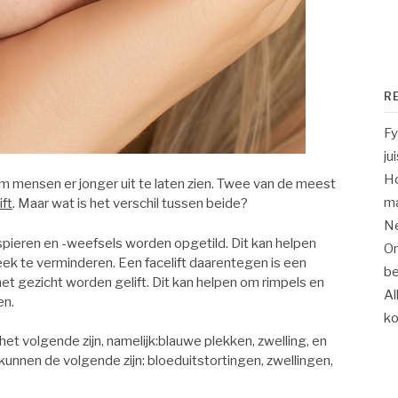
R
Fy
ju
Ho
 om mensen er jonger uit te laten zien. Twee van de meest
m
ift
. Maar wat is het verschil tussen beide?
Ne
kspieren en -weefsels worden opgetild. Dit kan helpen
On
eek te verminderen. Een facelift daarentegen is een
be
het gezicht worden gelift. Dit kan helpen om rimpels en
Al
en.
k
het volgende zijn, namelijk:blauwe plekken, zwelling, en
kunnen de volgende zijn: bloeduitstortingen, zwellingen,