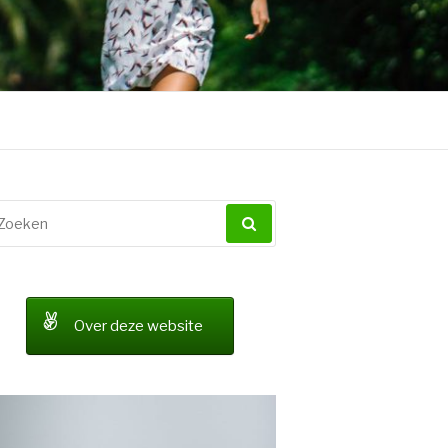
oeken
ar:
Over deze website