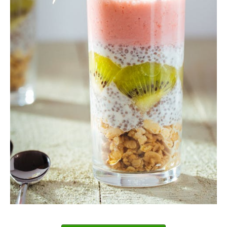
Neustipcorrectie: Echt nodig of hype?
Ontdek de magie van botox voorhoofd behandelingen
Alles wat je moet weten over Saxenda kopen
Naam
*
Voornaam
Achternaam
E-mail
*
Reactie of bericht
*