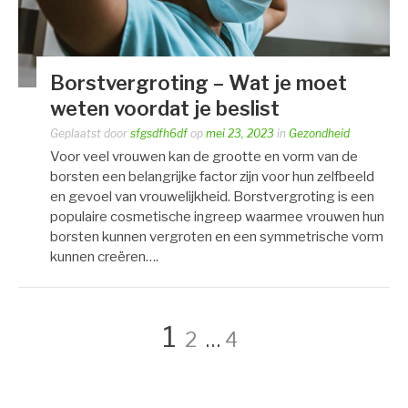
Borstvergroting – Wat je moet
weten voordat je beslist
Geplaatst door
sfgsdfh6df
op
mei 23, 2023
in
Gezondheid
Voor veel vrouwen kan de grootte en vorm van de
borsten een belangrijke factor zijn voor hun zelfbeeld
en gevoel van vrouwelijkheid. Borstvergroting is een
populaire cosmetische ingreep waarmee vrouwen hun
borsten kunnen vergroten en een symmetrische vorm
kunnen creëren….
Pagina
Pagina
Pagina
1
2
…
4
Berichtnavigatie