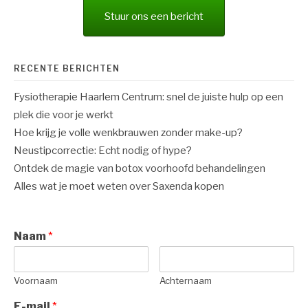
Verstuur
RECENTE REACTIES
Chiropractie centraal
op
Vind de juiste zorgverzekering in 3
stappen
Chiropractie centraal
op
Orthomoleculaire therapie, wat
doet het?
Volg ons
info@bernhezeloop.nl