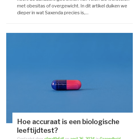
met obesitas of overgewicht. In dit artikel duiken we
dieper in wat Saxenda precies is,…
Hoe accuraat is een biologische
leeftijdtest?
Geplaatst door
sfgsdfh6df
op
april 26, 2024
in
Gezondheid