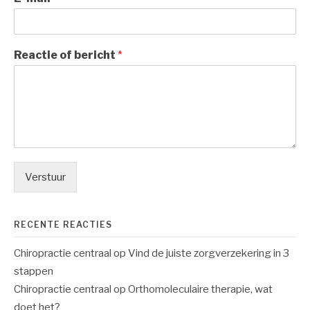
www.bernhezeloop.nl
Ons adres
Oosteinde 4-18
1531 KB Wormer
Man& vrij 9:00AM- 5:00PM
Zaterdag& Zondag 11:00AM–3:00PM
Telefoonnummer
Telefon :+69439824
Ons bereau : 683457135