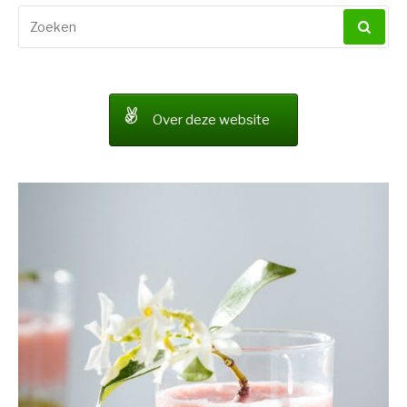
Zoeken
naar:
Over deze website
Stuur ons een bericht
RECENTE BERICHTEN
Fysiotherapie Haarlem Centrum: snel de juiste hulp op een
plek die voor je werkt
Hoe krijg je volle wenkbrauwen zonder make-up?